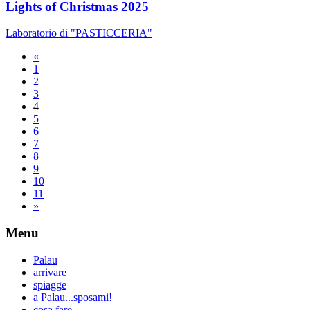
Lights of Christmas 2025
Laboratorio di "PASTICCERIA"
«
1
2
3
4
5
6
7
8
9
10
11
»
Menu
Palau
arrivare
spiagge
a Palau...sposami!
cosa fare