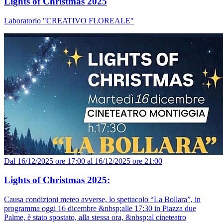
Lights of Christmas 2025
Laboratorio "CREATIVO FLOREALE"
Dal 16/12/2025 ore 17:00 al 16/12/2025 ore 21:00
Lights of Christmas 2025:
Causa condizioni meteo avverse, lo spettacolo “La Bollara”, in
programma oggi 16 dicembre &nbsp;alle 17:30 in Piazza due
Palme, è stato spostato, alla stessa ora, &nbsp;al cineteatro