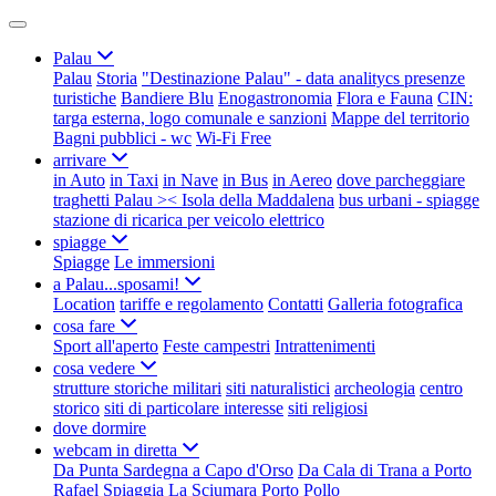
Palau
Palau
Storia
"Destinazione Palau" - data analitycs presenze
turistiche
Bandiere Blu
Enogastronomia
Flora e Fauna
CIN:
targa esterna, logo comunale e sanzioni
Mappe del territorio
Bagni pubblici - wc
Wi-Fi Free
arrivare
in Auto
in Taxi
in Nave
in Bus
in Aereo
dove parcheggiare
traghetti Palau >< Isola della Maddalena
bus urbani - spiagge
stazione di ricarica per veicolo elettrico
spiagge
Spiagge
Le immersioni
a Palau...sposami!
Location
tariffe e regolamento
Contatti
Galleria fotografica
cosa fare
Sport all'aperto
Feste campestri
Intrattenimenti
cosa vedere
strutture storiche militari
siti naturalistici
archeologia
centro
storico
siti di particolare interesse
siti religiosi
dove dormire
webcam in diretta
Da Punta Sardegna a Capo d'Orso
Da Cala di Trana a Porto
Rafael
Spiaggia La Sciumara
Porto Pollo